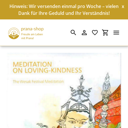
Hinweis: Wir versenden einmal pro Woche – vielen
x
Dank für Ihre Geduld und Ihr Verständnis!
Suchen
Einloggen
Einkaufswa
Direkt
zum
Inhalt