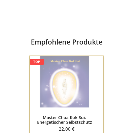
Medium
Buch Hardcover
Sprache
deutsch
Empfohlene Produkte
Master
TOP
Choa
Kok
Sui:
Energetischer
Selbstschutz
Master Choa Kok Sui:
Energetischer Selbstschutz
22,00 €