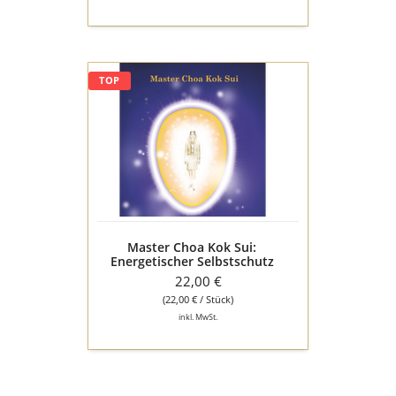
Master
TOP
Choa
Kok
Sui:
Energetischer
Selbstschutz
Master Choa Kok Sui:
Energetischer Selbstschutz
22,00 €
(22,00 € / Stück)
inkl. MwSt.