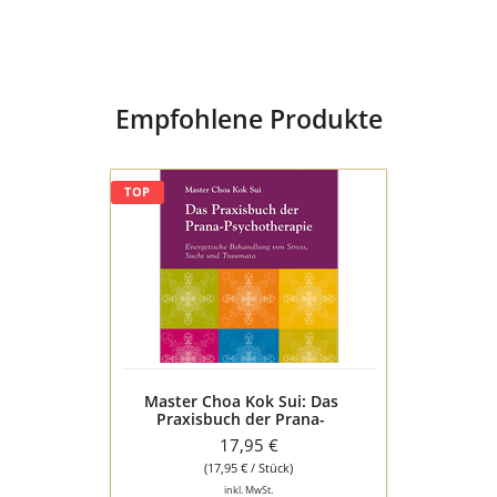
Medium
Buch Hardcover
Sprache
deutsch
Empfohlene Produkte
Master
TOP
Choa
Kok
Sui:
Das
Praxisbuch
der
Prana-
Psychotherapie
(P3)
Master Choa Kok Sui: Das
Praxisbuch der Prana-
Psychotherapie (P3)
17,95 €
(17,95 € / Stück)
inkl. MwSt.