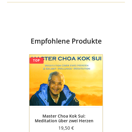
Medium
Buch Hardcover
Sprache
deutsch
Empfohlene Produkte
Master
TOP
Choa
Kok
Sui:
Meditation
über
zwei
Herzen
und
Selbstheilungsmeditation
Master Choa Kok Sui:
Meditation über zwei Herzen
und Selbstheilungsmeditation
19,50 €