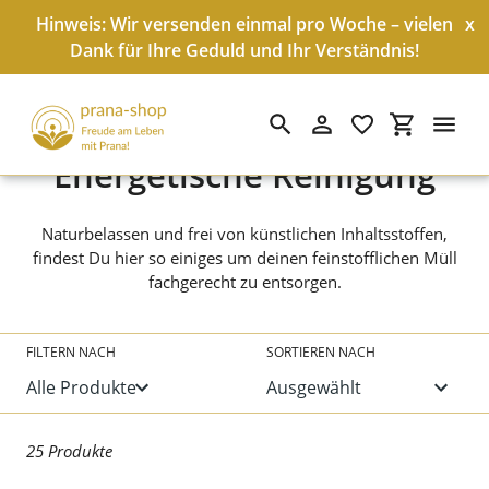
Hinweis: Wir versenden einmal pro Woche – vielen
x
Dank für Ihre Geduld und Ihr Verständnis!
Suchen
Einloggen
Einkaufswa
Direkt
S
Energetische Reinigung
zum
Inhalt
a
Naturbelassen und frei von künstlichen Inhaltsstoffen,
m
findest Du hier so einiges um deinen feinstofflichen Müll
fachgerecht zu entsorgen.
m
l
FILTERN NACH
SORTIEREN NACH
u
n
g
25 Produkte